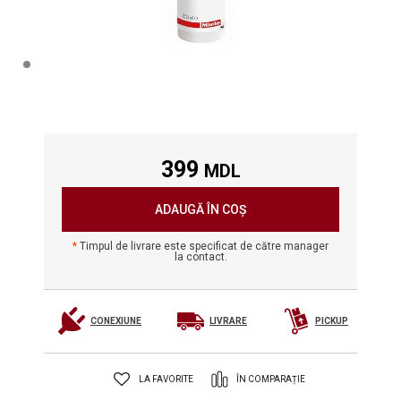
399
MDL
ADAUGĂ ÎN COȘ
Timpul de livrare este specificat de către manager
la contact.
CONEXIUNE
LIVRARE
PICKUP
LA FAVORITE
ÎN COMPARAȚIE