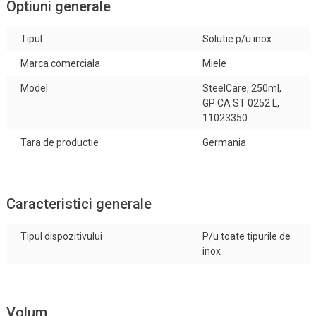
Optiuni generale
Tipul
Solutie p/u inox
Marca comerciala
Miele
Model
SteelCare, 250ml,
GP CA ST 0252 L,
11023350
Tara de productie
Germania
Caracteristici generale
Tipul dispozitivului
P/u toate tipurile de
inox
Volum