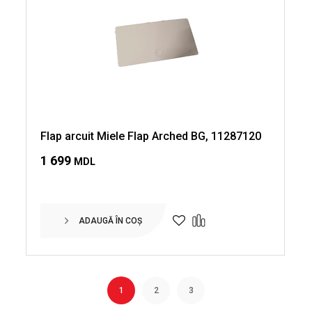
Flap arcuit Miele Flap Arched BG, 11287120
1 699
MDL
ADAUGĂ ÎN COȘ
1
2
3