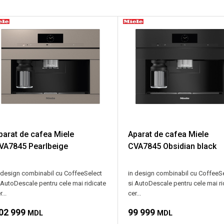
parat de cafea Miele
Aparat de cafea Miele
VA7845 Pearlbeige
CVA7845 Obsidian black
 design combinabil cu CoffeeSelect
in design combinabil cu CoffeeS
 AutoDescale pentru cele mai ridicate
si AutoDescale pentru cele mai ri
...
cer...
02 999
99 999
MDL
MDL