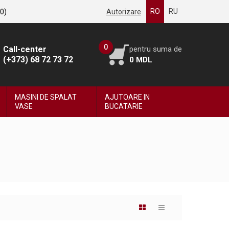
RO
RU
0
)
Autorizare
0
Call-center
pentru suma de
(+373) 68 72 73 72
0
MDL
MASINI DE SPALAT
AJUTOARE IN
VASE
BUCATARIE