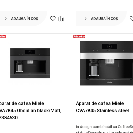
ADAUGĂ ÎN COȘ
ADAUGĂ ÎN COȘ
parat de cafea Miele
Aparat de cafea Miele
VA7845 Obsidian black/Matt,
CVA7845 Stainless steel
2384630
in design combinabil cu CoffeeS
si AutoDescale pentru cele mai ri