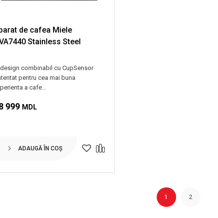
parat de cafea Miele
VA7440 Stainless Steel
 design combinabil cu CupSensor
tentat pentru cea mai buna
perienta a cafe...
8 999
MDL
ADAUGĂ ÎN COȘ
1
2