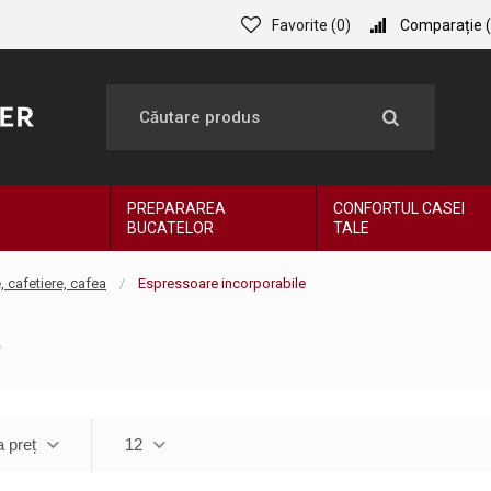
Favorite (
0
)
Comparație (
PREPARAREA
CONFORTUL CASEI
BUCATELOR
TALE
 cafetiere, cafea
Espressoare incorporabile
e
 preț
12