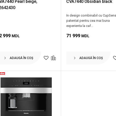
VA7440 Pearl beige,
CVA7440 Obsidian black
2642430
In design combinabil cu CupSen
patentat pentru cea mai buna
experienta la caf...
2 999
71 999
MDL
MDL
ADAUGĂ ÎN COȘ
ADAUGĂ ÎN COȘ