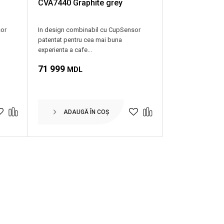
CVA7440 Graphite grey
sor
In design combinabil cu CupSensor
patentat pentru cea mai buna
experienta a cafe...
71 999
MDL
ADAUGĂ ÎN COȘ