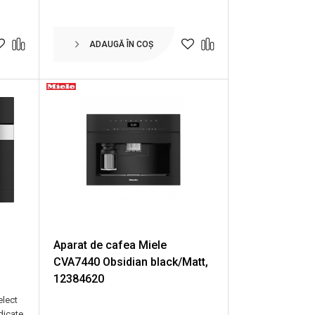
ADAUGĂ ÎN COȘ
Aparat de cafea Miele
CVA7440 Obsidian black/Matt,
12384620
elect
dicate