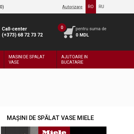
RO
RU
0
)
Autorizare
0
Call-center
pentru suma de
(+373) 68 72 73 72
0
MDL
MASINI DE SPALAT
AJUTOARE IN
VASE
BUCATARIE
MAȘINI DE SPĂLAT VASE MIELE