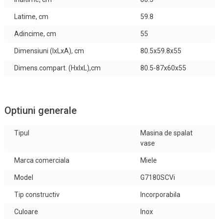
Latime, cm
59.8
Adincime, cm
55
Dimensiuni (IxLxA), cm
80.5x59.8x55
Dimens.compart. (HxlxL),сm
80.5-87x60x55
Optiuni generale
Tipul
Masina de spalat
vase
Marca comerciala
Miele
Model
G7180SCVi
Tip constructiv
Incorporabila
Culoare
Inox