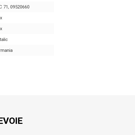
C 71, 09520660
x
x
alic
rmania
EVOIE