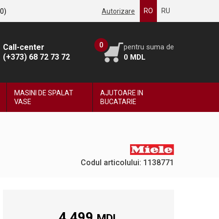
RO
RU
0
)
Autorizare
0
Call-center
pentru suma de
(+373) 68 72 73 72
0
MDL
MASINI DE SPALAT
AJUTOARE IN
VASE
BUCATARIE
Codul articolului: 1138771
4 499
MDL